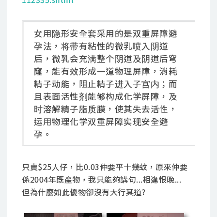
女用隐形安全套采用的是双重屏障避
孕法，将带有粘性的微乳喷入阴道
后，微乳会充满整个阴道及阴道后穹
窿，能有效形成一道物理屏障，消耗
精子动能，阻止精子进入子宫内；而
且表面活性剂能够构成化学屏障，及
时溶解精子脂质膜，使其失去活性，
运用物理化学双重屏障实现安全避
孕。
只賣$25人仔，比0.03仲要平十幾蚊，原來仲要
係2004年既產物，我只能夠講句...相逢恨晚...
但為什麼如此優物卻沒有大行其道?