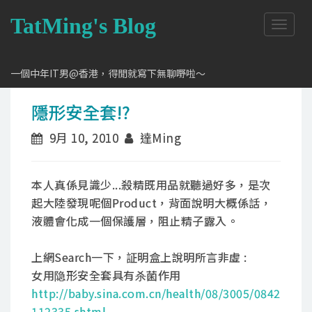
TatMing's Blog
T
o
g
g
一個中年IT男@香港，得閒就寫下無聊嘢啦～
l
e
隱形安全套!?
n
a
9月 10, 2010
達Ming
v
i
g
a
本人真係見識少...殺精既用品就聽過好多，是次
t
起大陸發現呢個Product，背面說明大概係話，
i
液體會化成一個保護層，阻止精子露入。
o
n
上網Search一下，証明盒上說明所言非虛 :
女用隐形安全套具有杀菌作用
http://baby.sina.com.cn/health/08/3005/0842
112335.shtml