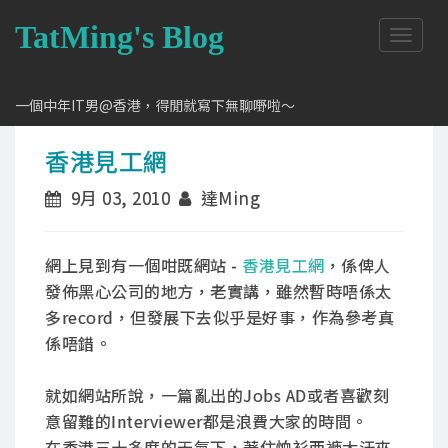
TatMing's Blog
T
o
g
g
一個中年IT男@香港，得閒就寫下無聊嘢啦～
l
e
香港見工網
n
a
9月 03, 2010
達Ming
v
i
g
a
網上見到有一個咁既網站 -
香港見工網
，係俾人
t
發佈黑心公司的地方，老實講，雖然暫時唔係太
i
多record，但發展下去似乎是好事，作為參考真
o
n
係唔錯。
就如網站所說，一篇亂出的Jobs AD或者喜歡刻
意留難的Interviewer都是浪費大家的時間。
在香港三十多度的天氣下，著住恤衫西褲大汗夾