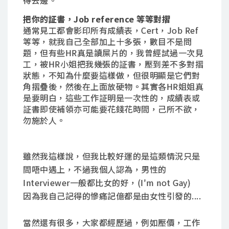
得去邊。
把你的証書，Job reference 等等對摺
通常見工都會影印所有成績表，Cert，Job Ref
等等，就我自己全部加上十多張，數目不是問
題，但有些HR真是讀屎片的，我曾經試過一次見
工，被HR小姐把我幾張的証書，壓到差不多對摺
狀態，不知為什麼要這樣做，但很明顯是它們對
角摺疊後，然後在上面放硬物。其實各HR姐姐真
是要明白，這些工作証明是一次性的，成績表或
証書即使補領亦可能要花錢花時間，己所不欲，
勿施於人。
雖然我這樣說，但我比較好運的是這類情況只是
間唔中遇上，不過我個人認為，男性的
Interviewer一般都比女的好，(I'm not Gay)
因為我自己記得的慘痛記億都是由女性引發的....
當然還有很多，大家都經歷過，例如壓價，工作