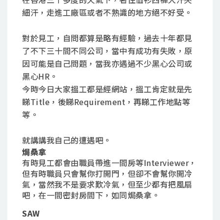
細汗，走進工廠區或者不熟識的地方絕不好受。
對於見工，自問都算是略有經驗，過去十年都見
了不下三十間不同公司，當中有成功有失敗，原
因可能是自己問題，當我亦遇過不少黑心公司或
黑心HR。
今時今日大家搵工都是經網站，搵工肯定就是先
睇Title，後睇Requirement，再睇工作地點等
等。
就講講我自己的遭遇吧。
焗桑拿
有時見工都會由職員帶進一間房等Interviewer，
但有時職員只會幫你打開門，但卻不會幫你開冷
氣，當然我不是要求歎冷氣，但至少都有把風扇
吧，在一間密封房間下，如同焗桑拿。
SAW