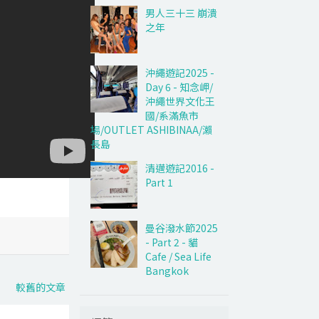
男人三十三 崩潰
之年
沖繩遊記2025 -
Day 6 - 知念岬/
沖繩世界文化王
國/系滿魚市
場/OUTLET ASHIBINAA/瀨
長島
清邁遊記2016 -
Part 1
曼谷潑水節2025
- Part 2 - 貓
Cafe / Sea Life
Bangkok
較舊的文章