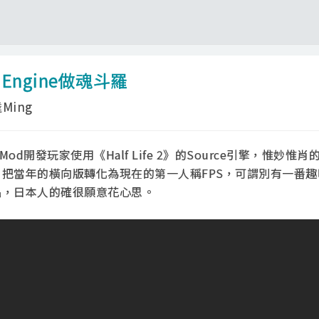
 Engine做魂斗羅
Ming
Mod開發玩家使用《Half Life 2》的Source引擎，惟妙惟
把當年的橫向版轉化為現在的第一人稱FPS，可謂別有一番趣
品，日本人的確很願意花心思。