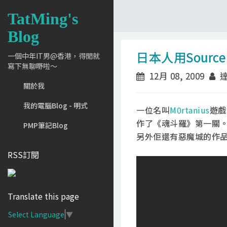
TatMing's
Blog
日本人用Source
一個中年IT男@香港，得閒就
寫下無聊嘢啦～
12月 08, 2009
達
關於我
我的電腦Blog - 明式
一位名叫
M0rtanius
遊戲
作了《魂斗羅》第一關。
PMP筆記Blog
另外佢還有惡魔城的作
RSS訂閱
Translate this page
Select Language
▼