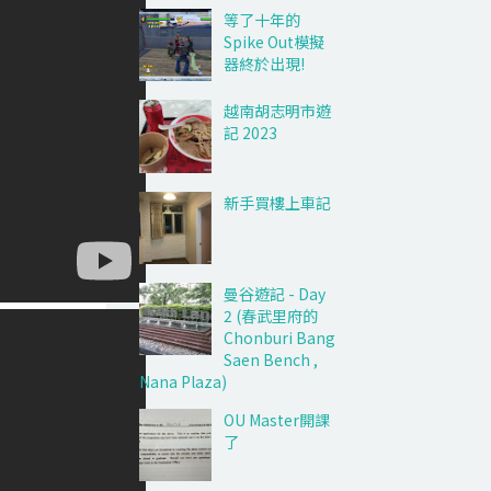
等了十年的
Spike Out模擬
器終於出現!
越南胡志明市遊
記 2023
新手買樓上車記
曼谷遊記 - Day
2 (春武里府的
Chonburi Bang
Saen Bench ,
Nana Plaza)
OU Master開課
了