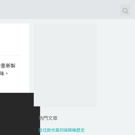
肖的重新製
味。
熱門文章
超任與世嘉的磁碟機歷史