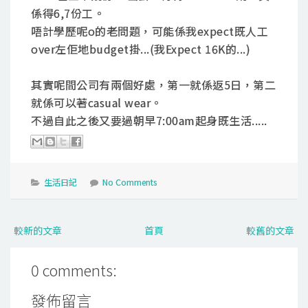
係得6,7份工。
唔計學歷呢o的老問題，可能係我expect既人工
over左佢地budget掛...(我Expect 16K的...)
其實呢間公司有兩個好處，第一就係返5日，第二
就係可以著casual wear。
不過自此之後又要過朝早7:00am起身既生活.....
生活日記
No Comments
較新的文章
首頁
較舊的文章
0 comments:
發佈留言