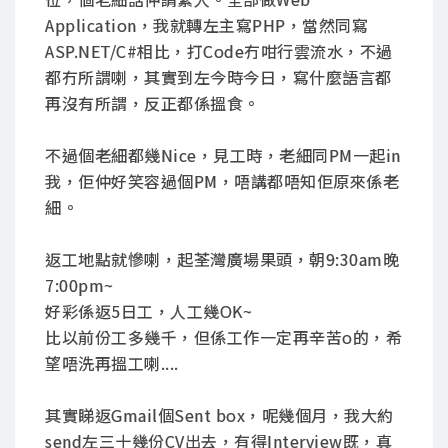
Application，我就轉左主寫PHP，當然同寫
ASP.NET/C#相比，打Code冇咁行雲流水，不過
都冇所謂喇，其實到左今時今日，寫什麼語言都
再沒有所謂，反正都係搵食。
不過個老細都幾Nice，見工時，老細同PM一起in
我，佢仲好笑容過個PM，唔講都唔知佢原來係老
細。
返工地點就慘喇，起荃灣廣場果頭，朝9:30am晚
7:00pm~
好彩係返5日工，人工幾OK~
比以前份工多幾千，但係工作一定再辛苦o的，希
望唔洗再搵工喇....
其實睇返Gmail個Sent box，呢幾個月，我大約
send左三十幾份CV出去，有得Interview既，真