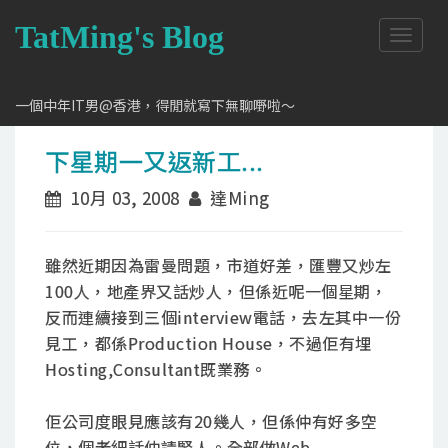
TatMing's Blog
T
o
g
g
一個中年IT男@香港，得閒就寫下無聊嘢啦～
l
e
下星期一又返新工...
n
a
10月 03, 2008
達Ming
v
i
g
a
雖然近期因為雷曼問題，市道好差，匯豐又炒左
t
100人，地產界又話炒人，但係近呢一個星期，
i
反而連續接到三個interview電話，去左其中一份
o
n
見工，都係Production House，不過佢有埋
Hosting,Consultant既業務。
佢公司度眼見應該有20幾人，但係仲有好多空
位，個老細話仲請緊人。全部做Web