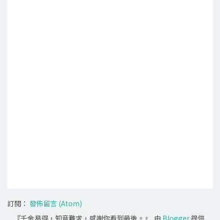
訂閱：
發佈留言 (Atom)
『千金易得，知音難求，感謝你看到最後。』. 由
Blogger
提供.