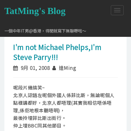
TatMing's Blog
T
o
g
g
一個中年IT男@香港，得閒就寫下無聊嘢啦～
l
e
I'm not Michael Phelps,I'm
n
a
Steve Parry!!!
v
i
9月 01, 2008
達Ming
g
a
t
呢段片幾搞笑~
i
o
北京人認錯左呢個外國人係菲比斯，無論呢個人
n
點樣講都好，北京人都唔理(其實我相信唔係唔
理,係佢地根本聽唔明)，
最後拎埋菲比斯出街行。
仲上埋BBC同其他節目。