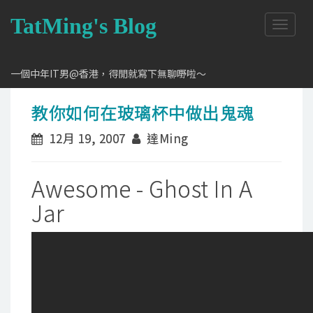
TatMing's Blog
T
o
g
g
一個中年IT男@香港，得閒就寫下無聊嘢啦～
l
e
教你如何在玻璃杯中做出鬼魂
n
a
12月 19, 2007
達Ming
v
i
g
Awesome - Ghost In A
a
t
Jar
i
o
n