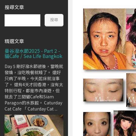
搜尋文章
精選文章
曼谷潑水節2025 - Part 2 -
貓Cafe / Sea Life Bangkok
Day 5 剛好潑水節過後，當晚就
發燒，沒吃晚餐就睡了。 還好
只病了半晚，今天起床就沒事
了。 還有4天才回香港，沒有太
特別行程，都是市內漫遊，但
就去了三間貓Cafe和Siam
Paragon的水族館。 Caturday
Cat Cafe 「 Caturday Cat ...