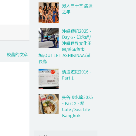
男人三十三 崩潰
之年
沖繩遊記2025 -
Day 6 - 知念岬/
沖繩世界文化王
國/系滿魚市
較舊的文章
場/OUTLET ASHIBINAA/瀨
長島
清邁遊記2016 -
Part 1
曼谷潑水節2025
- Part 2 - 貓
Cafe / Sea Life
Bangkok