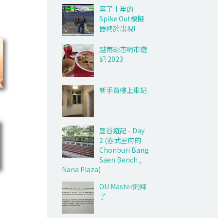
等了十年的
Spike Out模擬
器終於出現!
越南胡志明市遊
記 2023
新手買樓上車記
曼谷遊記 - Day
2 (春武里府的
Chonburi Bang
Saen Bench ,
Nana Plaza)
OU Master開課
了