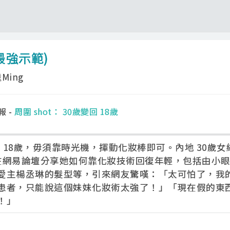
(最強示範)
Ming
報 -
周圍 shot： 30歲變回 18歲
回 18歲，毋須靠時光機，揮動化妝棒即可。內地 30歲女
」日前在網易論壇分享她如何靠化妝技術回復年輕，包括由小
愛主楊丞琳的髮型等，引來網友驚嘆：「太可怕了，我
患者，只能說這個妹妹化妝術太強了！」「現在假的東
！」