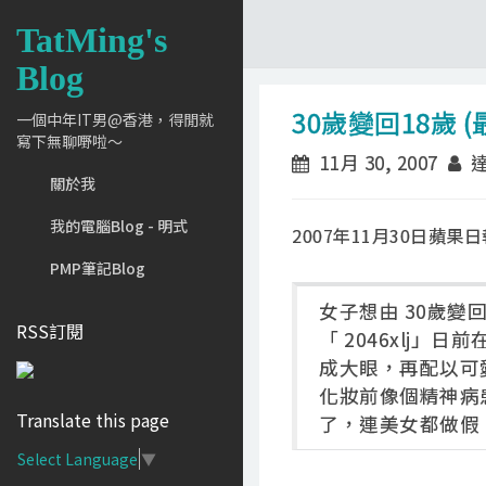
TatMing's
Blog
30歲變回18歲 
一個中年IT男@香港，得閒就
寫下無聊嘢啦～
11月 30, 2007
達
關於我
我的電腦Blog - 明式
2007年11月30日蘋果日
PMP筆記Blog
女子想由 30歲變
RSS訂閱
「 2046xlj
成大眼，再配以可
化妝前像個精神病
Translate this page
了，連美女都做假
Select Language
▼