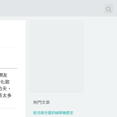
網友
眼化妝
的天，
西太多
熱門文章
超任與世嘉的磁碟機歷史