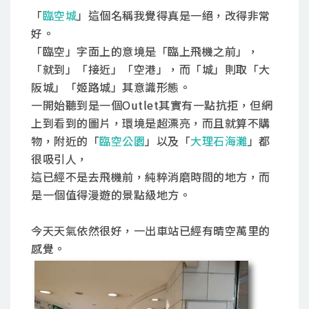
「
臨空城
」這個名稱我覺得真是一絕，改得非常
好。
「臨空」字面上的意境是「臨上飛機之前」，
「就到」「接近」「空港」，而「城」則取「大
阪城」「姬路城」其意識形態。
一開始聽到是一個Outlet其實有一點抗拒，但網
上到看到的圖片，環境是超漂亮，而且就算不購
物，附近的「
臨空公園
」以及「
大理石海灘
」都
很吸引人，
這已經不是去飛機前，純粹消磨時間的地方，而
是一個值得漫遊的景點級地方。
今天天氣依然很好，一出車站已經有晴空萭里的
感覺。