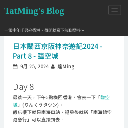
TatMing's Blog
T
o
g
g
一個中年IT男@香港，得閒就寫下無聊嘢啦～
l
e
日本關西京阪神奈遊記2024 -
n
a
Part 8 - 臨空城
v
i
9月 25, 2024
達Ming
g
a
t
Day 8
i
o
n
最後一天，下午5點機回香港，會去一下「
臨空
城
」(りんくうタウン)。
飯店樓下就是南海車站，退房後就搭「南海線空
港急行」可以直接到去。