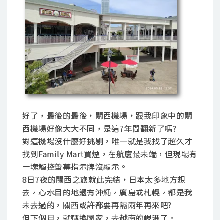
好了，最後的最後，關西機場，跟我印象中的關
西機場好像大大不同，是這7年間翻新了嗎?
對這機場沒什麼好挑剔，唯一就是我找了超久才
找到Family Mart買煙，在航廈最未端，但現場有
一塊觸控螢幕指示牌沒顯示。
8日7夜的關西之旅就此完結，日本太多地方想
去，心水目的地還有沖繩，廣島或札幌，都是我
未去過的，關西或許都要再隔兩年再來吧?
但下個月，就轉換國家，去越南的峴港了。