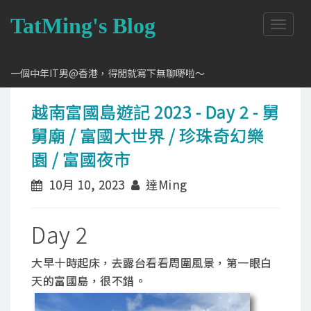
TatMing's Blog
T
o
g
g
一個中年IT男@香港，得閒就寫下無聊嘢啦～
l
e
越南富國島遊記 2023 - Day 2 - 舅
n
a
舅廟 / 富國大世界 / 珍珠奇幻樂
v
i
園 / 富國夜市
g
a
10月 10, 2023
達Ming
t
i
o
Day 2
n
大早十時起床，去露台看看周圍風景，第一眼白
天的富國島，很不錯。