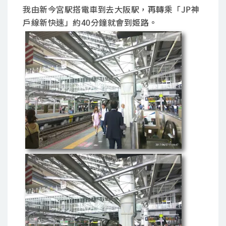
我由新今宮駅搭電車到去大阪駅，再轉乘「JP神
戶線新快速」約40分鐘就會到姬路。