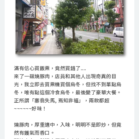
滿有信心買飯票，竟然買錯了....
來了一碟燒豚肉，店員和其他人出現奇異的目
光，我立即去買票機買個烏冬，但找不到單點烏
冬，唯有點這個冷食烏冬，最後變了豪華大餐。
正所謂「塞翁失馬, 焉知非福」，兩款都超
~~~~~~好味！
燒豚肉，厚重適中，入味，明明不是即炒，但竟
然有鑊氣而香口。