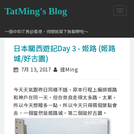
TatMing's Blog
T
o
g
g
一個中年IT男@香港，得閒就寫下無聊嘢啦～
l
e
日本關西遊記Day 3 - 姬路 (姬路
n
a
城/好古園)
v
i
7月 13, 2017
達Ming
g
a
t
今天天氣跟昨日同樣不錯，原本行程上編排姬路
i
o
和神戶在同一天，但在奈良走得太多路，太累，
n
所以今天想睡多一點，所以今天只得兩個景點會
去，一個當然是姬路城，第二個是好古園。