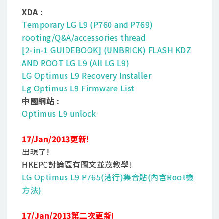
XDA :
Temporary LG L9 (P760 and P769)
rooting/Q&A/accessories thread
[2-in-1 GUIDEBOOK] (UNBRICK) FLASH KDZ
AND ROOT LG L9 (All LG L9)
LG Optimus L9 Recovery Installer
Lg Optimus L9 Firmware List
中國網站 :
Optimus L9 unlock
17/Jan/2013更新!
出現了!
HKEPC討論區有圖文並茂教學!
LG Optimus L9 P765(港行)集合貼(內含Root機
方法)
17/Jan/2013第二次更新!