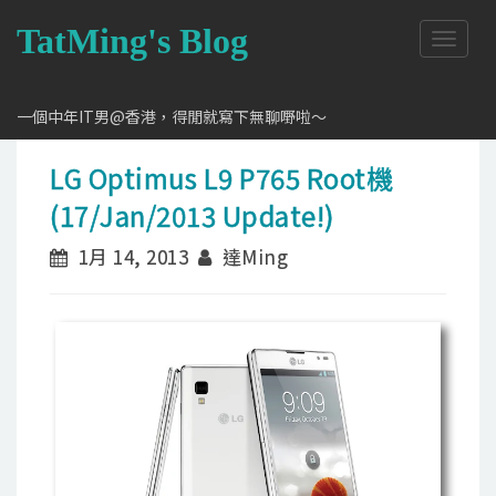
TatMing's Blog
T
o
g
g
一個中年IT男@香港，得閒就寫下無聊嘢啦～
l
e
LG Optimus L9 P765 Root機
n
a
(17/Jan/2013 Update!)
v
i
1月 14, 2013
達Ming
g
a
t
i
o
n