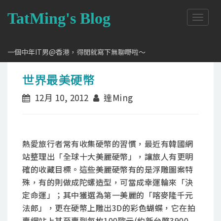
TatMing's Blog
T
o
g
g
一個中年IT男@香港，得閒就寫下無聊嘢啦～
l
e
世界最美硬幣
n
a
12月 10, 2012
達Ming
v
i
g
a
t
熱愛旅行者常有收集硬幣的習慣，最近有韓國網
i
站整理出「全球十大美麗硬幣」，讓旅人有更明
o
n
確的收藏目標。這些美麗硬幣有的是浮雕圖案特
殊，有的則做成陀螺造型，可當成幸運輪來「決
定命運」；其中獲選為第一美麗的「喀麥隆千元
法郎」，更在硬幣上雕出3D的彩色蝴蝶，它在拍
賣網站上甚至賣到每枚100歐元(約新台幣3900