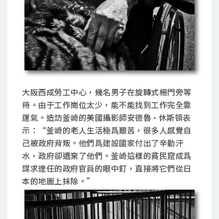
大阪西成勞工中心，幾名男子在旋轉式柵門旁等
待。由于工作崗位太少，能不能找到工作完全靠
運氣。造訪釜崎的美國攝影師安德魯·休斯頓表
示：“釜崎的老人生活極爲艱苦，很多人感覺自
己被政府背叛。他們爲建設國家付出了辛勤汗
水，政府卻遺棄了他們。釜崎這樣的貧民窟成爲
謀求連任的政府官員的眼中釘，直接將它們從日
本的地圖上抹除。”