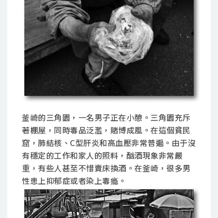
釜崎的三角園，一名男子正在小憩。三角園充斥
著棚屋，同時毒品泛濫，賭博成風。在這個貧民
窟，肺結核、C型肝炎和高血壓非常普遍。由于沒
有穩定的工作和家人的照料，酗酒現象非常嚴
重，有些人甚至不惜賣床換酒。在釜崎，很多男
性患上抑郁症或者染上毒瘾。