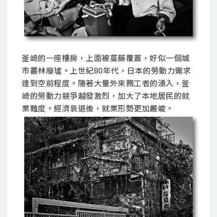
釜崎的一座樓房，上面被蔓藤覆蓋，好似一個城
市叢林廢墟。上世紀80年代，日本的勞動力需求
達到空前程度。隨著大量外來務工者的湧入，釜
崎的勞動力競爭越發激烈，加大了本地居民的就
業難度。經濟衰退後，就業形勢更加嚴峻。