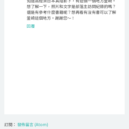
知道高經濟日本其陰影下，有這個一個地方釜崎。
想了解一下，照片和文字是部落主訪問紀錄的嗎？
還是有參考什麼書籍呢？想再看有沒有書可以了解
釜崎這個地方。謝謝您～！
回覆
訂閱：
發佈留言 (Atom)