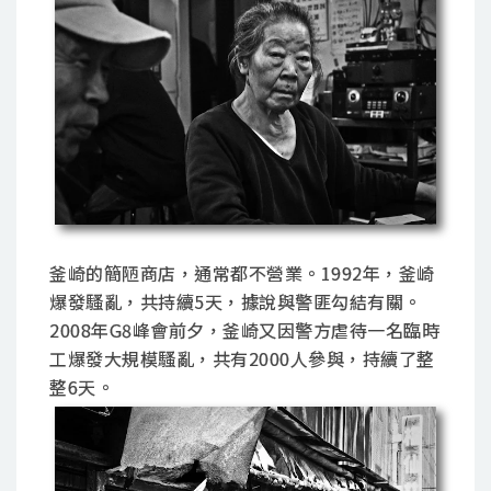
釜崎的簡陋商店，通常都不營業。1992年，釜崎
爆發騷亂，共持續5天，據說與警匪勾結有關。
2008年G8峰會前夕，釜崎又因警方虐待一名臨時
工爆發大規模騷亂，共有2000人參與，持續了整
整6天。