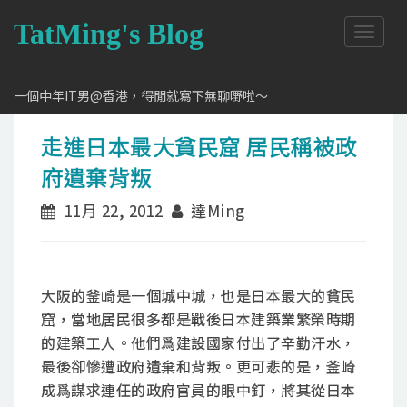
TatMing's Blog
T
o
g
g
一個中年IT男@香港，得閒就寫下無聊嘢啦～
l
e
走進日本最大貧民窟 居民稱被政
n
a
府遺棄背叛
v
i
11月 22, 2012
達Ming
g
a
t
i
o
大阪的釜崎是一個城中城，也是日本最大的貧民
n
窟，當地居民很多都是戰後日本建築業繁榮時期
的建築工人。他們爲建設國家付出了辛勤汗水，
最後卻慘遭政府遺棄和背叛。更可悲的是，釜崎
成爲謀求連任的政府官員的眼中釘，將其從日本