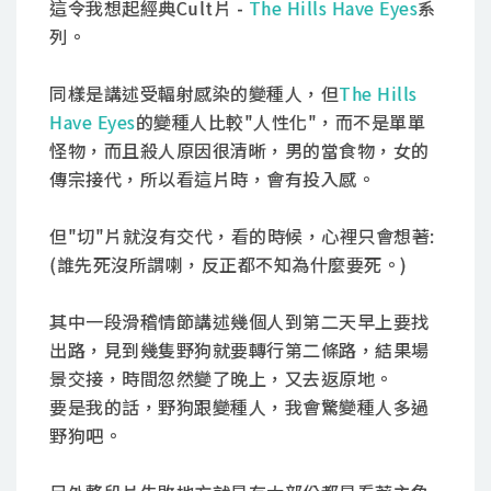
這令我想起經典Cult片 -
The Hills Have Eyes
系
列。
同樣是講述受輻射感染的變種人，但
The Hills
Have Eyes
的變種人比較"人性化"，而不是單單
怪物，而且殺人原因很清晰，男的當食物，女的
傳宗接代，所以看這片時，會有投入感。
但"切"片就沒有交代，看的時候，心裡只會想著:
(誰先死沒所謂喇，反正都不知為什麼要死。)
其中一段滑稽情節講述幾個人到第二天早上要找
出路，見到幾隻野狗就要轉行第二條路，結果場
景交接，時間忽然變了晚上，又去返原地。
要是我的話，野狗跟變種人，我會驚變種人多過
野狗吧。