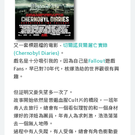
又一套標題檔的電影 -
切爾諾貝爾屠亡實錄
(Chernobyl Diaries)
。
戲名是十分吸引我的，因為自己是
Fallout
遊戲
Fans，早已對70年代，核爆浩劫的世界觀很有興
趣。
但証明又要失望多一次了。
故事開始依然是普遍血腥Cult片的橋段，一班年
青人去旅行，總會有一個看似理智的和一個身材
爆好的洋妞為團員，年青人為求刺激，浩浩蕩蕩
去一個無人地帶。
過程中有人失蹤，有人受傷，總會有角色衝動要