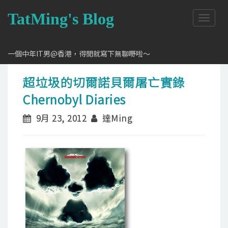
TatMing's Blog
T
o
g
g
一個中年IT男@香港，得閒就寫下無聊嘢啦～
l
e
超垃圾的切爾諾貝爾屠亡實錄
n
a
Chernobyl Diaries
v
i
9月 23, 2012
達Ming
g
a
t
i
o
n