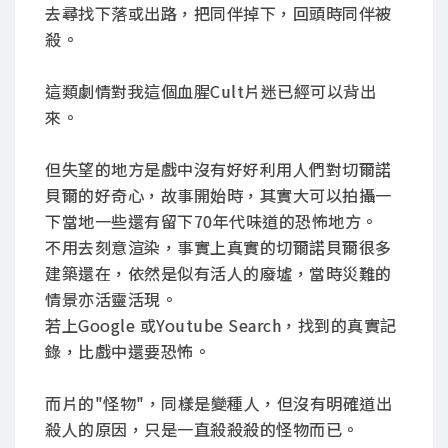
去尋找下落或出路，把同伴掉下，回頭時同伴被
殺。
這類劇情對我這個血腥Cult片迷已經可以背出
來。
但失望的地方是戲中沒有好好利用人們對切爾諾
貝爾的好奇心，故事開始時，其實大可以拍攝一
下當地一些還有留下70年代味道的恐怖地方。
不用去刻意渲染，事實上真實的切爾諾貝爾很多
建築還在，依然是似有活人的廢墟，當時災難的
情景亦活靈活現。
若上Google 或Youtube Search，找到的真實記
錄，比戲中還要恐怖。
而片的"怪物"，同樣是變種人，但沒有明確道出
殺人的原因，只是一直殺殺殺的怪物而已。