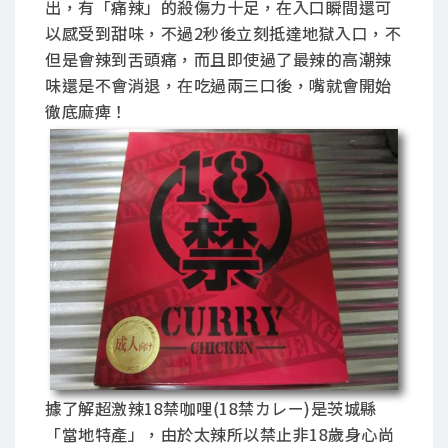
出，有「痛辣」的殺傷力十足，在入口瞬間還可
以感受到甜味，不過2秒後立刻抵達地獄入口，不
但是會辣到舌頭痛，而且即使過了最辣的高潮辣
味還是不會消退，在吃過兩三口後，嘴就會開始
徹底麻痺！
據了解超激辣18禁咖哩(18禁カレー)是茨城縣
「當地特產」，由於太辣所以禁止非18歲身心尚