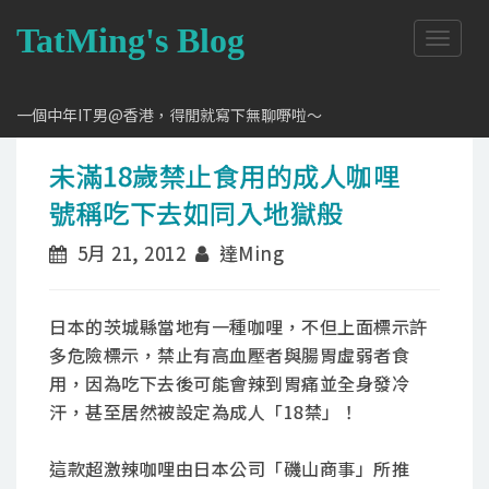
TatMing's Blog
T
o
g
g
一個中年IT男@香港，得閒就寫下無聊嘢啦～
l
e
未滿18歲禁止食用的成人咖哩
n
a
號稱吃下去如同入地獄般
v
i
5月 21, 2012
達Ming
g
a
t
日本的茨城縣當地有一種咖哩，不但上面標示許
i
o
多危險標示，禁止有高血壓者與腸胃虛弱者食
n
用，因為吃下去後可能會辣到胃痛並全身發冷
汗，甚至居然被設定為成人「18禁」！
這款超激辣咖哩由日本公司「磯山商事」所推