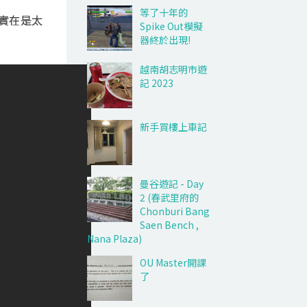
等了十年的
，實在是太
Spike Out模擬
器終於出現!
越南胡志明市遊
記 2023
新手買樓上車記
曼谷遊記 - Day
2 (春武里府的
Chonburi Bang
Saen Bench ,
Nana Plaza)
OU Master開課
了