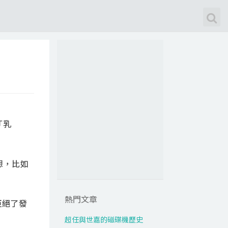
「乳
想，比如
熱門文章
拒絕了發
超任與世嘉的磁碟機歷史