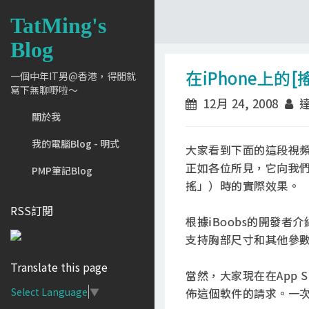
TatMing's
Blog
在iPhone上的
一個中年IT男@香港，得閒就
寫下無聊嘢啦～
12月 24, 2008
達
關於我
我的電腦Blog - 明式
大家看到下面的這段視頻，
正如各位所見，它向我們
PMP筆記Blog
搖」）時的實際效果。
RSS訂閱
根據iBoobs的開發
支持胸部尺寸和其他參數
Translate this page
當然，大家現在在App 
佈這個軟件的請求。一
Select Language
▼