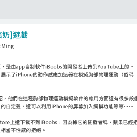
[搖奶]遊戲
Ming
是由app自制軟件iBoobs的開發者上傳到YouTube上的。
展示了iPhone的動作感應加速器在模擬胸部物理運動（俗稱
者介紹，他們在這種胸部物理運動模擬軟件的應用方面還有很多設
的自定義，還可以利用iPhone的屏幕加入觸摸功能等等……
Store上還下載不到iBoobs，因為據它的開發者稱，蘋果已經
次相當不性感的拒絕。