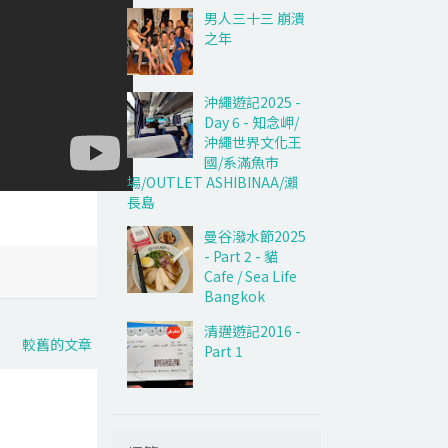
男人三十三 崩潰
之年
沖繩遊記2025 -
Day 6 - 知念岬/
沖繩世界文化王
國/系滿魚市
場/OUTLET ASHIBINAA/瀨
長島
曼谷潑水節2025
- Part 2 - 貓
Cafe / Sea Life
Bangkok
清邁遊記2016 -
較舊的文章
Part 1