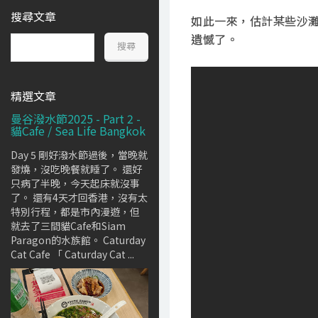
搜尋文章
如此一來，估計某些沙灘排
遺憾了。
精選文章
曼谷潑水節2025 - Part 2 -
貓Cafe / Sea Life Bangkok
Day 5 剛好潑水節過後，當晚就
發燒，沒吃晚餐就睡了。 還好
只病了半晚，今天起床就沒事
了。 還有4天才回香港，沒有太
特別行程，都是市內漫遊，但
就去了三間貓Cafe和Siam
Paragon的水族館。 Caturday
Cat Cafe 「 Caturday Cat ...