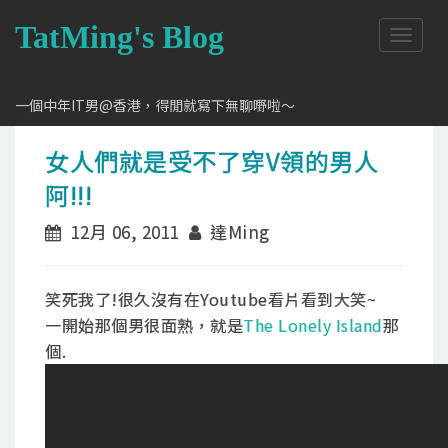
TatMing's Blog
T
o
g
g
一個中年IT男@香港，得閒就寫下無聊嘢啦～
l
e
女人們就是受不了穿V領的男人
n
a
阿!!!
v
i
12月 06, 2011
達Ming
g
a
t
笑死我了!很久沒有在Youtube看片看到大笑~
i
o
一開始那個男很面熟，就是
The Lonely Island
那
n
個.