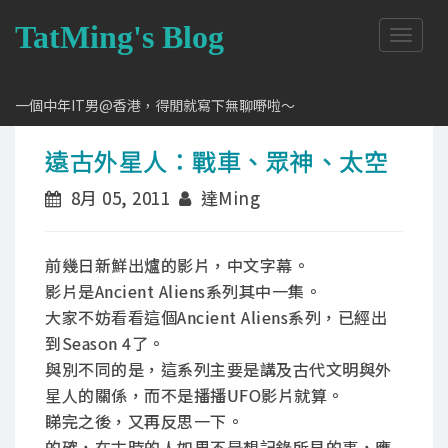
TatMing's Blog
T
o
g
g
一個中年IT男@香港，得閒就寫下無聊嘢啦～
l
e
遠古外星人：戰車、眾神、太空
n
a
8月 05, 2011
達Ming
v
i
g
a
前幾日新鮮出爐的影片，中文字幕。
t
影片是Ancient Aliens系列其中一集。
i
大家不妨看看這個Ancient Aliens系列，已經出
o
n
到Season 4了。
與別不同的是，這系列主要是講及古代文明與外
星人的關係，而不是播播UFO影片就算。
睇完之後，又再反思一下。
的確，在古時的人如果不是想記錄所見的事，應