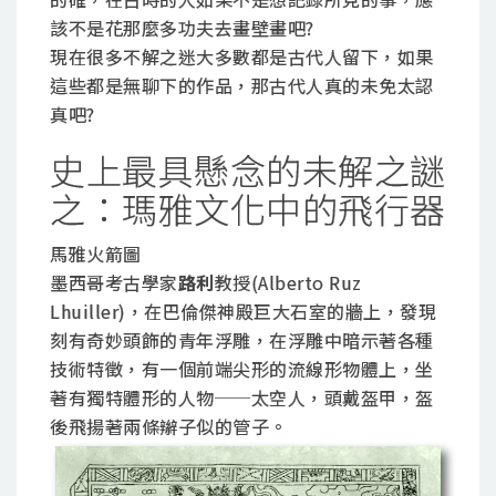
該不是花那麼多功夫去畫壁畫吧?
現在很多不解之迷大多數都是古代人留下，如果
這些都是無聊下的作品，那古代人真的未免太認
真吧?
史上最具懸念的未解之謎
之：瑪雅文化中的飛行器
馬雅火箭圖
墨西哥考古學家
路利
教授(Alberto Ruz
Lhuiller)，在巴倫傑神殿巨大石室的牆上，發現
刻有奇妙頭飾的青年浮雕，在浮雕中暗示著各種
技術特徵，有一個前端尖形的流線形物體上，坐
著有獨特體形的人物──太空人，頭戴盔甲，盔
後飛揚著兩條辮子似的管子。