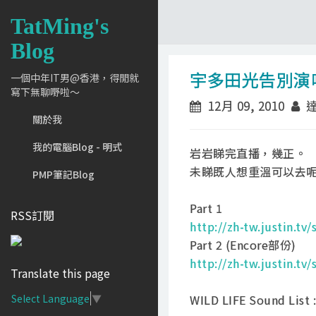
TatMing's
Blog
宇多田光告別演唱會
一個中年IT男@香港，得閒就
寫下無聊嘢啦～
12月 09, 2010
達
關於我
我的電腦Blog - 明式
岩岩睇完直播，幾正。
未睇既人想重溫可以去呢
PMP筆記Blog
Part 1
RSS訂閱
http://zh-tw.justin.t
Part 2 (Encore部份)
http://zh-tw.justin.t
Translate this page
WILD LIFE Sound List :
Select Language
▼