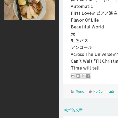
Automatic
First Love※ピアノ演奏
Flavor Of Life
Beautiful World
光
虹色バス
アンコール
Across The Univ
Can't Wait 'Til Christ
Time will tell
Music
No Comments
較新的文章