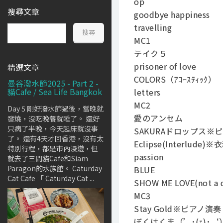
op
搜尋文章
goodbye happiness
travelling
MC1
テイク５
prisoner of love
精選文章
COLORS（ｱｺｰｽﾃｨｯｸ）
曼谷潑水節2025 - Part 2 -
貓Cafe / Sea Life Bangkok
letters
MC2
Day 5 剛好潑水節過後，當晚就
愛のアンセム
發燒，沒吃晚餐就睡了。 還好
只病了半晚，今天起床就沒事
SAKURAドロップス※
了。 還有4天才回香港，沒有太
Eclipse(Interlude
特別行程，都是市內漫遊，但
passion
就去了三間貓Cafe和Siam
Paragon的水族館。 Caturday
BLUE
Cat Cafe 「 Caturday Cat ...
SHOW ME LOVE(not a 
MC3
Stay Gold※ピアノ演奏
ぼくはくま（’･(ｪ)･‘