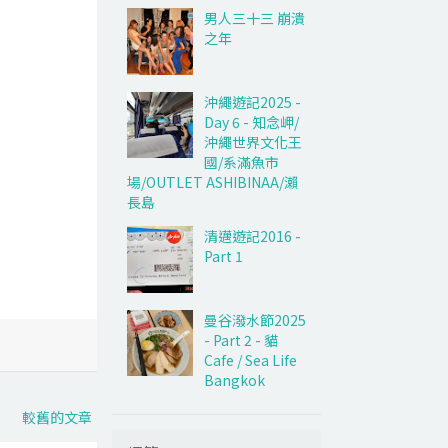
男人三十三 崩潰
之年
沖繩遊記2025 -
Day 6 - 知念岬/
沖繩世界文化王
國/系滿魚市
場/OUTLET ASHIBINAA/瀨
長島
清邁遊記2016 -
Part 1
曼谷潑水節2025
- Part 2 - 貓
Cafe / Sea Life
Bangkok
較舊的文章