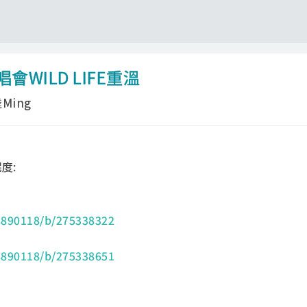
WILD LIFE重溫
Ming
度:
v/s890118/b/275338322
v/s890118/b/275338651