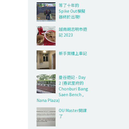
等了十年的
Spike Out模擬
器終於出現!
越南胡志明市遊
記 2023
新手買樓上車記
曼谷遊記 - Day
2 (春武里府的
Chonburi Bang
Saen Bench ,
Nana Plaza)
OU Master開課
了