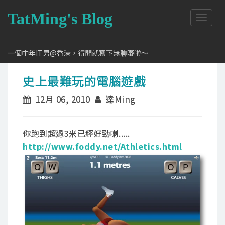
TatMing's Blog
T
o
g
g
一個中年IT男@香港，得閒就寫下無聊嘢啦～
l
e
史上最難玩的電腦遊戲
n
a
12月 06, 2010
達Ming
v
i
g
a
你跑到超過3米已經好勁喇.....
t
http://www.foddy.net/Athletics.html
i
o
n