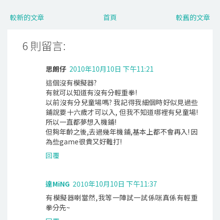
較新的文章
首頁
較舊的文章
6 則留言:
思朗仔
2010年10月10日 下午11:21
這個沒有模擬器?
有就可以知道有沒有分輕重拳!
以前沒有分兒童場嗎? 我記得我細個時好似見過些
鋪說要十六歲才可以入, 但我不知道哪裡有兒童場!
所以一直都夢想入機鋪!
但夠年齡之後,去過幾年機鋪,基本上都不會再入! 因
為些game很貴又好難打!
回覆
達MiNG
2010年10月10日 下午11:37
有模擬器喇當然,我等一陣試一試係咪真係有輕重
拳分先~