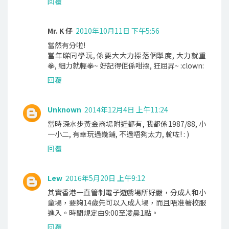
回覆
Mr. K 仔
2010年10月11日 下午5:56
當然有分啦!
當年睇同學玩, 係要大大力揼落個掣度, 大力就重
拳, 細力就輕拳~ 好記得佢係咁揼, 狂屈昇~ :clown:
回覆
Unknown
2014年12月4日 上午11:24
當時深水步黃金商場附近都有, 我都係1987/88, 小
一小二, 有幸玩過幾鋪, 不過唔夠太力, 輸咗! : )
回覆
Lew
2016年5月20日 上午9:12
其實香港一直管制電子遊戲場所好嚴，分成人和小
童場，要夠14歲先可以入成人場，而且唔准著校服
進入。時間規定由9:00至凌晨1點。
回覆