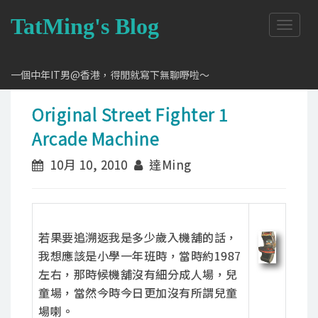
TatMing's Blog
T
o
g
g
一個中年IT男@香港，得閒就寫下無聊嘢啦～
l
e
Original Street Fighter 1
n
a
Arcade Machine
v
i
10月 10, 2010
達Ming
g
a
t
i
o
若果要追溯返我是多少歲入機舖的話，
n
我想應該是小學一年班時，當時約1987
左右，那時候機舖沒有細分成人場，兒
童場，當然今時今日更加沒有所謂兒童
場喇。