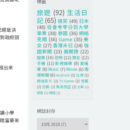
標籤
旅遊
(92)
生活日
記
(65)
搞笑
(49)
日本
(48)
從會考零分到大學
已經是決
畢業
(38)
泰國
(36)
網絡
到政府回
見聞
(36)
Game
(35)
美
女
(27)
香港未日
(24)
強
國新聞
(23)
異聞錄
(22)
越南
(14)
恐怖
(12)
港女
(12)
手機
(11)
影視娛樂
(8)
柬埔
租出來
寨
(8)
Music
(7)
Movie
(6)
香
港新聞
(6)
Android
(5)
台灣
(5)
網絡影片
(3)
TV Game
(2)
懷舊
(2)
日劇
(2)
馬來西亞
(2)
北韓
(1)
遊戲
(1)
韓國
(1)
網誌封存
讀小學
陸富豪來