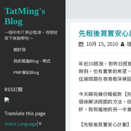
TatMing's
Blog
先租後買置安心計
一個中年IT男@香港，得閒就
寫下無聊嘢啦～
10月 15, 2010
達
關於我
我的電腦Blog - 明式
年近30既我，對昨日既
時刻，也有置業的希望
PMP筆記Blog
住屋問題在香港根深蒂
RSS訂閱
今天睇完幾份報紙對【
個係解決問題的方法，但
好，我祝福她的另一半
Translate this page
【先租後買置安心計劃】 
Select Language
▼