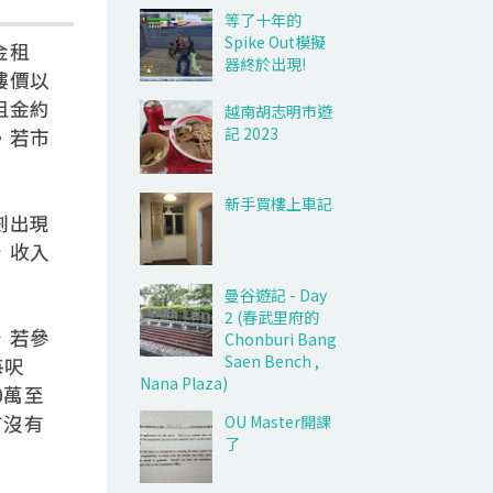
等了十年的
Spike Out模擬
金租
器終於出現!
樓價以
租金約
越南胡志明市遊
記 2023
。若市
新手買樓上車記
劃出現
，收入
曼谷遊記 - Day
2 (春武里府的
，若參
Chonburi Bang
Saen Bench ,
每呎
Nana Plaza)
0萬至
有沒有
OU Master開課
了