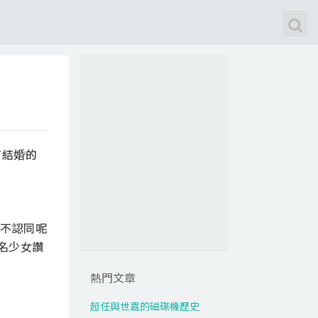
有結婚的
不認同呢
名少女讚
熱門文章
超任與世嘉的磁碟機歷史