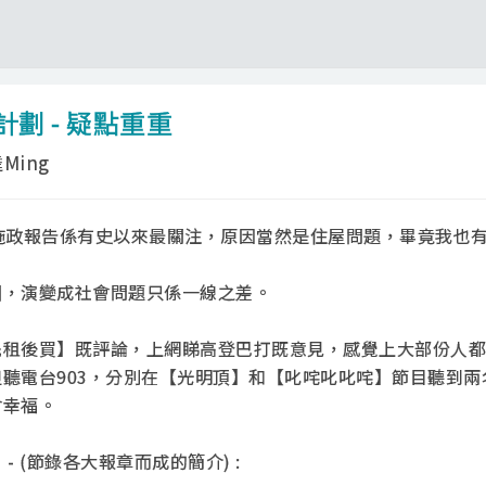
劃 - 疑點重重
Ming
施政報告係有史以來最關注，原因當然是住屋問題，畢竟我也
。
固，演變成社會問題只係一線之差。
先租後買】既評論，上網睇高登巴打既意見，感覺上大部份人都
聽電台903，分別在【光明頂】和【叱咤叱叱咤】節目聽到兩
會幸福。
- (節錄各大報章而成的簡介) :