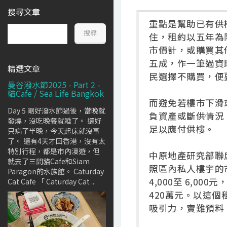
搜尋文章
重點是幫助已有供
住，租約以五年為
市價計，或購買其
五成，作一筆過資
精選文章
民選擇不購買，便
曼谷潑水節2025 - Part 2 -
貓Cafe / Sea Life Bangkok
而避免若樓市下滑
Day 5 剛好潑水節過後，當晚就
負資產或斷供情況
發燒，沒吃晚餐就睡了。 還好
足以應付供樓。
只病了半晚，今天起床就沒事
了。 還有4天才回香港，沒有太
特別行程，都是市內漫遊，但
中原地產研究部聯
就去了三間貓Cafe和Siam
照區內私人樓宇的市
Paragon的水族館。 Caturday
4,000至 6,00
Cat Cafe 「 Caturday Cat ...
420萬元。以這
吸引力，實難預料