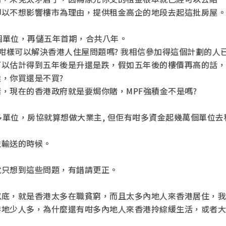
卻以不想影響樓市為理由，提供租金高企的地段去起這批房屋。
千個單位，再儲五年首期，合共八年。
為咁樣可以解決香港人住屋問題嗎? 我相信參加得這個計劃的人
可以估計得到五年後是升還是跌，假如五年後的樓價再高的話，
，你買還是不買?
，現在的香港政府就是要焗你賭，MPF強積金不是嗎?
更多單位，房協就算想做大業主, 但佢有咁多資金起幾萬個單位去
益輸送的時候。
就只想到這些問題，有錯請更正。
究底，就是香港太多在職貧窮，而且太多內地人來香港居住，我
港地少人多，為什麼還有咁多內地人來香港拎綜緩生活，或者大