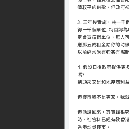
價較平的供款，但政府
3. 三年後實施，共一
得一千個單位, 特首認
定會買這個單位，無人
贈那五成租金給你的時候
以前經常說有強姦冇焗賭
4. 假設日後政府提供
嗎?
到頭來又是和地產商利
但樓市我不是專家，我
但話說回來，其實歸根
時，社會科已經有教香
香港炒貴樓市。