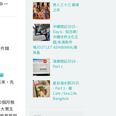
中一
男人三十三 崩潰
之年
沖繩遊記2025 -
Day 6 - 知念岬/
沖繩世界文化王
國/系滿魚市
場/OUTLET ASHIBINAA/瀨
但冇錢
長島
清邁遊記2016 -
Part 1
月薪
看來，先
曼谷潑水節2025
- Part 2 - 貓
Cafe / Sea Life
Bangkok
0個月租
了大業主
些房屋呎