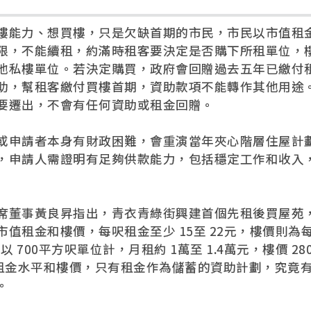
樓能力、想買樓，只是欠缺首期的市民，市民以市值租
限，不能續租，約滿時租客要決定是否購下所租單位，
他私樓單位。若決定購買，政府會回贈過去五年已繳付
助，幫租客繳付買樓首期，資助款項不能轉作其他用途
要遷出，不會有任何資助或租金回贈。
或申請者本身有財政困難，會重演當年夾心階層住屋計
，申請人需證明有足夠供款能力，包括穩定工作和收入
席董事黃良昇指出，青衣青綠街興建首個先租後買屋苑
值租金和樓價，每呎租金至少 15至 22元，樓價則為
0元，以 700平方呎單位計，月租約 1萬至 1.4萬元，樓價 28
個租金水平和樓價，只有租金作為儲蓄的資助計劃，究竟
。