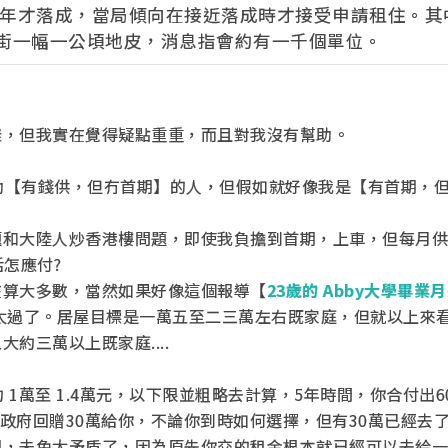
13年才落成，當局傾向在接近落成時才接受申請租住。其
街一幅一公頃地皮，消息指會約有一千個單位。
樣，但我實在覺得疑點重重，而且對我沒有幫助。
幫助【有錢供，但冇首期】的人，但假如就好像我是【有首期，
題和大陸人炒香港樓問題，即使我負擔到首期，上車，但每月供
生活怎應付?
在算大多數，當然如果好像這個報導【
23歲的 Abby大學畢業
太過了。居屋目標是一萬五至二三萬左右既家庭，但就以上來
約三萬以上既家庭....
約 1萬至 1.4萬元，以下限並粗略去計算，5年時間，你合付出6
，60萬，政府回贈30萬給你，不論你到時如何選擇，但有30萬已經去
期，未免太矛盾了，因為原先你交的租金根本就已經可以去給一