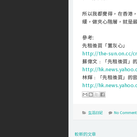
所以我都覺得，在香港
緩，做夾心階層，就是
參考:
先租後買「置灰心」
http://the-sun.on.cc
蘇偉文﹕「先租後買」
http://hk.news.yahoo.
林輝﹕「先租後買」的
http://hk.news.yahoo.
生活日記
No Comment
較新的文章