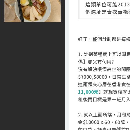
這類單位可能20
個選址是青衣青祿
好了，整個計劃都是這
1. 計劃某程度上可以
供】那又有何用?
沒有解決樓價高企的問
$7000,$8000，日常
這兩類夾心層在香港實
11,000元
】就想買樓就
租後買目標是果一班月入大
2. 就以上面所講，月租
金$10000 x 60
的口袋，捱貴租去儲首