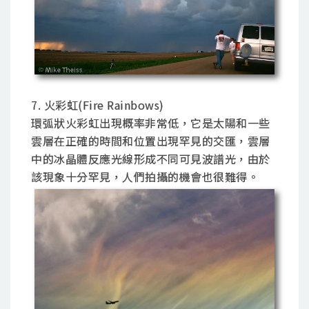
7. 火彩虹(Fire Rainbows)
環弧狀火彩虹出現概率非常低，它是太陽和一些
雲層在正確的時間和位置出現罕見的交匯，雲層
中的冰晶體反應光線形成不同可見波譜光，由於
該現象十分罕見，人們拍攝的機會也很難得。