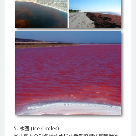
5. 冰圈 (Ice Circles)