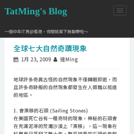
TatMing's Blog
T
o
g
g
一個中年IT男@香港，得閒就寫下無聊嘢啦～
l
e
全球七大自然奇蹟現象
n
a
1月 23, 2009
達Ming
v
i
g
a
地球許多奇異古怪的自然現象不僅轉眼即逝，而
t
且許多奇跡般的自然現象都發生在人類難以抵達
i
的地區。
o
n
1. 會漂移的石頭 (Sailing Stones)
在美國死亡谷有一種奇特的現象，神秘的石頭會
在充滿泥濘的荒灘沙漠上「漂移」，這一現象在
科學界已爭辯了數十年。數百磅重的石頭也能夠