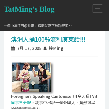
TatMing's Blog
T
o
g
g
一個中年IT男@香港，得閒就寫下無聊嘢啦～
l
e
澳洲人操100%流利廣東話!!!
n
a
7月 17, 2008
達Ming
v
i
g
a
t
i
o
n
Foreigners Speaking Cantonese !!!今天睇TVB
同事三分親
，故事中出現一個外國人，竟然可以
操流利廣東話!!!