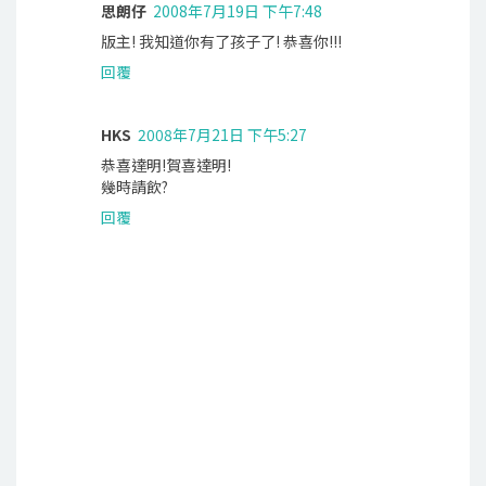
思朗仔
2008年7月19日 下午7:48
版主! 我知道你有了孩子了! 恭喜你!!!
回覆
HKS
2008年7月21日 下午5:27
恭喜達明!賀喜達明!
幾時請飲?
回覆