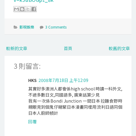
影視娛樂
3 Comments
較新的文章
首頁
較舊的文章
3 則留言:
HKS
2008年7月18日 上午12:09
其實好多澳洲人都會係high school 時讀一科外文,
不過多數日文,同國語多, 廣東話算少見
我有一次係Bondi Junction 一間日本拉麵食野時
親眼見到個鬼仔睇緊日本漫畫同埋用流利日語同個
日本人廚師傾計
回覆