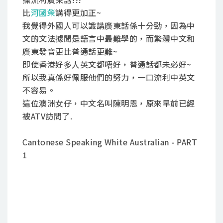
比
河國榮
講得更加正~
我覺得外國人可以識講廣東話係十分勁，因為中
文的文法據聞是語言中最難學的，而繁體中文和
廣東發音更比普通話更難~
即使香港好多人英文都唔好，普通話都未必好~
所以我真係好佩服他們的努力，一口流利中英文
不容易。
這位澳洲女仔，中文名叫陳明恩，原來早前已經
被ATV訪問了.
Cantonese Speaking White Australian - PART
1