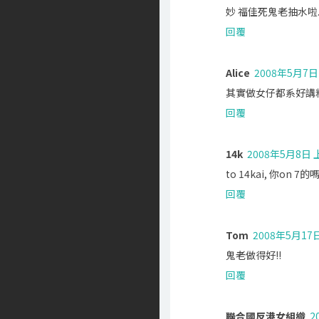
妙 福佳死鬼老抽水啦.. 
回覆
Alice
2008年5月7日
其實做女仔都系好講粗口
回覆
14k
2008年5月8日 
to 14kai, 你on 7的
回覆
Tom
2008年5月17日
鬼老做得好!!
回覆
聯合國反港女組織
2