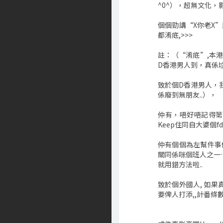
^0^），超無文化
個個勁講“X你老X
都淆底,>>>
註：（“淆底”,本
D香港男人到，真係垃
致於個D香港男人，
係廢到無朋友..），
仲有，唔好唔記得第
Keep住同自大婆個
仲有個個為左幫件事
關同係咪個班人之一
就用錯方法啦..
致於個外國人, 如
要俾人打添,,計番條