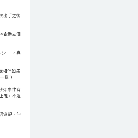
次出手之後
>>企番去個
= =，真
我相信如果
樣..）
吵架事件有
正確，不過
唔係靚，仲