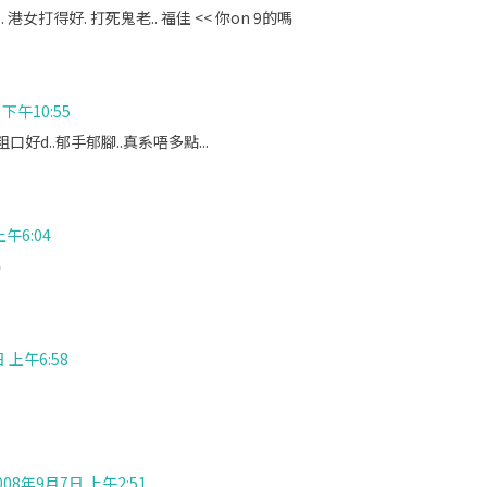
港女打得好. 打死鬼老.. 福佳 << 你on 9的嗎
 下午10:55
好d..郁手郁腳..真系唔多點...
上午6:04
嗎
 上午6:58
008年9月7日 上午2:51