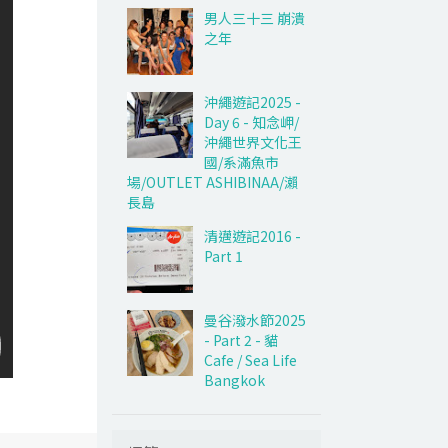
男人三十三 崩潰
之年
沖繩遊記2025 -
Day 6 - 知念岬/
沖繩世界文化王
國/系滿魚市
場/OUTLET ASHIBINAA/瀨
長島
清邁遊記2016 -
Part 1
曼谷潑水節2025
- Part 2 - 貓
Cafe / Sea Life
Bangkok