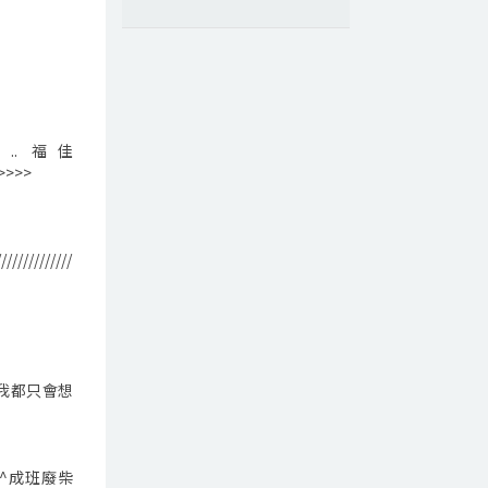
. 福佳
>>>>
//////////////
我都只會想
^成班廢柴