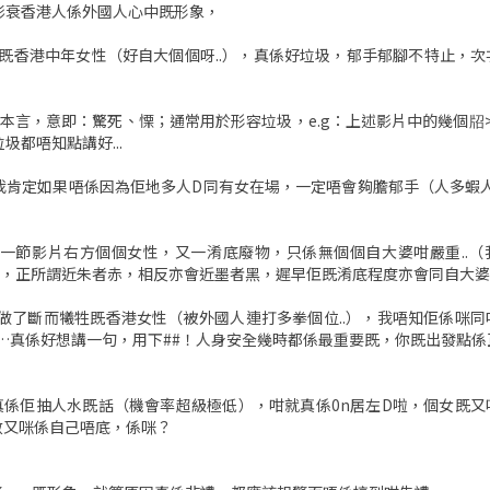
，影衰香港人係外國人心中既形象，
”既香港中年女性（好自大個個呀..），真係好垃圾，郁手郁腳不特止，次
港本言，意即：驚死、慄；通常用於形容垃圾，e.g：上述影片中的幾個牊
圾都唔知點講好...
我肯定如果唔係因為佢地多人D同有女在場，一定唔會夠膽郁手（人多蝦人少
一節影片右方個個女性，又一淆底廢物，只係無個個自大婆咁嚴重..（
fd，正所謂近朱者赤，相反亦會近墨者黑，遲早佢既淆底程度亦會同自大婆一
做了斷而犧牲既香港女性（被外國人連打多拳個位..），我唔知佢係咪同
…真係好想講一句，用下##！人身安全幾時都係最重要既，你既出發點係
果真係佢抽人水既話（機會率超級極低），咁就真係0n居左D啦，個女既又
數又咪係自己唔底，係咪？