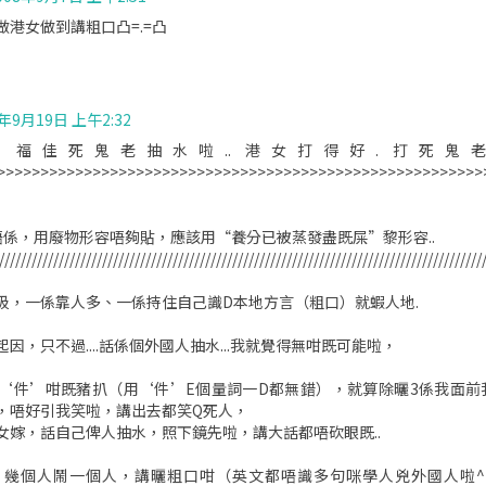
 做港女做到講粗口凸=.=凸
8年9月19日 上午2:32
妙 福佳死鬼老抽水啦.. 港女打得好. 打死鬼老.
>>>>>>>>>>>>>>>>>>>>>>>>>>>>>>>>>>>>>>>>>>>>>>>>>>>>>>>>
唔係，用廢物形容唔夠貼，應該用“養分已被蒸發盡既屎”黎形容..
/////////////////////////////////////////////////////////////////////////////////////////
圾，一係靠人多、一係持住自己識D本地方言（粗口）就蝦人地.
因，只不過....話係個外國人抽水...我就覺得無咁既可能啦，
‘件’咁既豬扒（用‘件’E個量詞一D都無錯），就算除曬3係我面前
，唔好引我笑啦，講出去都笑Q死人，
女嫁，話自己俾人抽水，照下鏡先啦，講大話都唔砍眼既..
，幾個人鬧一個人，講曬粗口咁（英文都唔識多句咪學人兇外國人啦^