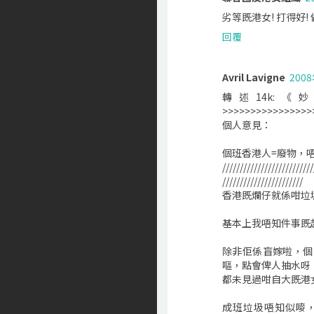
劣等既港女! 打得好!
回覆
Avril Lavigne
200
轉述14k:《
>>>>>>>>>>>>>>>>
個人意見：
個班香港人=廢物，
//////////////////////////
///////////////////////
香港既爛仔就係咁垃
基本上我唔知件事既起
除非佢係盲嫁啦，個
嘔，點會俾人抽水呀
都未見過咁自大既港
成班垃圾唔知似嘜