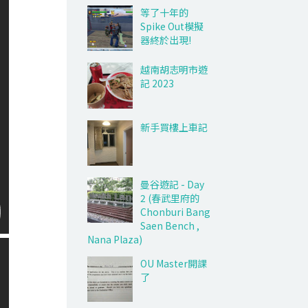
等了十年的
Spike Out模擬
器終於出現!
越南胡志明市遊
記 2023
新手買樓上車記
曼谷遊記 - Day
2 (春武里府的
Chonburi Bang
Saen Bench ,
Nana Plaza)
OU Master開課
了