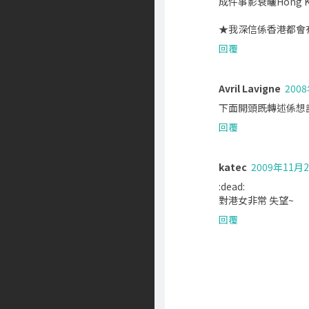
成件事影衰曬Hong
★我深信係香港都會
回覆
Avril Lavigne
200
下面開頭既轉述係想話
回覆
katec
2009年11月2
:dead:
對港女非常 失望~
回覆