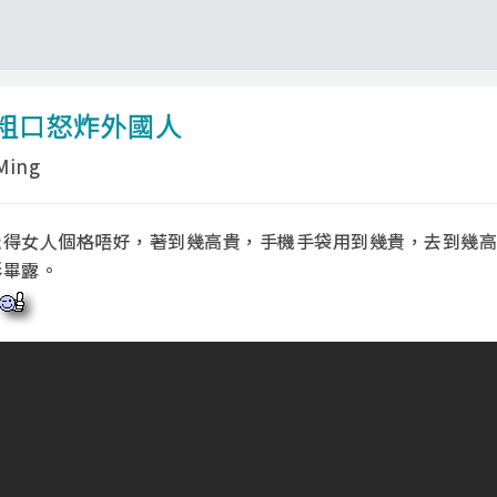
粗口怒炸外國人
ing
覺得女人個格唔好，著到幾高貴，手機手袋用到幾貴，去到幾高
形畢露。