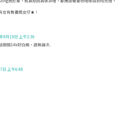
 Kong既形象，就算原因真係非禮，都應該報警而唔係搞到咁先禮。
有女有教養既女仔★！
8年9月19日 上午2:36
個個14k好白痴，語無論次..
7日 上午6:48