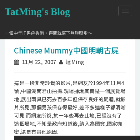
TatMing's Blog
T
o
g
g
一個中年IT男@香港，得閒就寫下無聊嘢啦～
l
e
Chinese Mummy中國明朝古屍
n
a
11月 22, 2007
達Ming
v
i
g
a
這是一段非常珍貴的影片,是網友於1994年11月4
t
號,中國湖南君山拍攝.現場據說其實是一個展覽場
i
地,展出兩具已死去百多年但保存良好的屍體,就影
o
n
片所見,那個男孩保存得最好,差不多連樣子都清晰
可見.而網友所說,於一年後再去此地,已經沒有了
這個場地,不知是政府知道後,納入為國寶,國家機
密,還是有其他原因.