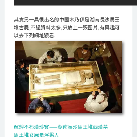
其實另一具很出名的中國木乃伊是湖南長沙馬王
堆古屍,不過資料太多,只放上一張圖片,有興趣可
以去下列網址觀看.
輝煌不朽漢珍寶——湖南長沙馬王堆西漢墓
馬王堆女屍是浮梁人