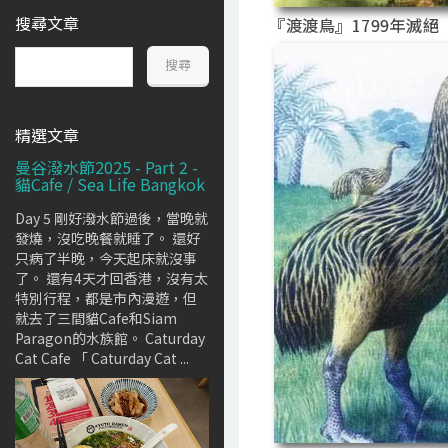
搜尋文章
『渡渡鳥』1799年滅絕
精選文章
曼谷潑水節2025 - Part 2 -
貓Cafe / Sea Life Bangkok
Day 5 剛好潑水節過後，當晚就
發燒，沒吃晚餐就睡了。 還好
只病了半晚，今天起床就沒事
了。 還有4天才回香港，沒有太
特別行程，都是市內漫遊，但
就去了三間貓Cafe和Siam
Paragon的水族館。 Caturday
Cat Cafe 「 Caturday Cat ...