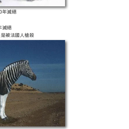
0年滅絕
年滅絕
隻是被法國人槍殺