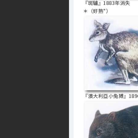
『斑驢』1883年消失
＊（好熟"）
『澳大利亞小兔猼』189