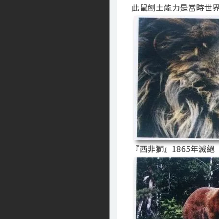
此鼠刨土能力是當時世
『西非獅』1865年滅絕