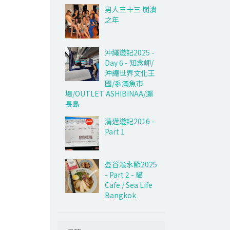
男人三十三 崩潰
之年
沖繩遊記2025 -
Day 6 - 知念岬/
沖繩世界文化王
國/系滿魚市
場/OUTLET ASHIBINAA/瀨
長島
清邁遊記2016 -
Part 1
曼谷潑水節2025
- Part 2 - 貓
Cafe / Sea Life
Bangkok