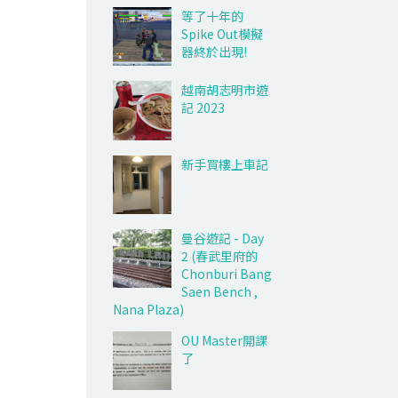
等了十年的
Spike Out模擬
器終於出現!
越南胡志明市遊
記 2023
新手買樓上車記
曼谷遊記 - Day
2 (春武里府的
Chonburi Bang
Saen Bench ,
Nana Plaza)
OU Master開課
了