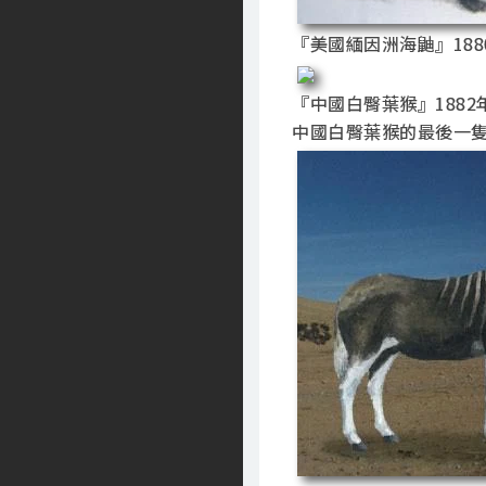
『美國緬因洲海鼬』188
『中國白臀葉猴』1882
中國白臀葉猴的最後一