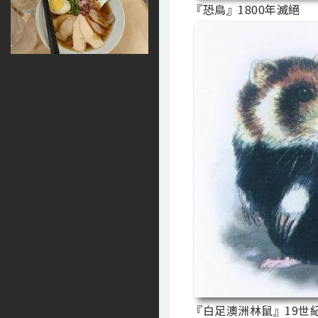
『恐鳥』1800年滅絕
『白足澳洲林鼠』19世