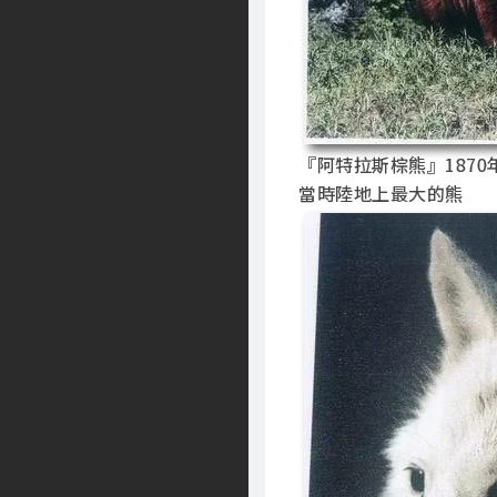
『阿特拉斯棕熊』1870
當時陸地上最大的熊