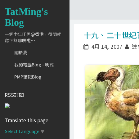
TatMing's
Blog
十九、二十世纪
一個中年IT男@香港，得閒就
寫下無聊嘢啦～
4月 14, 2007
達M
關於我
我的電腦Blog - 明式
PMP筆記Blog
RSS訂閱
Translate this page
Select Language
▼